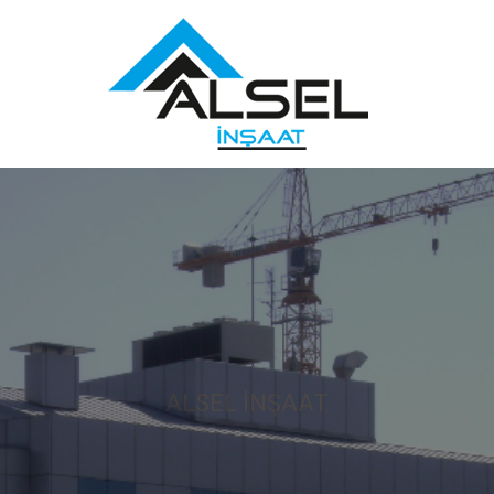
ALSEL İNŞAAT
Ev Ve İş
Merkezleri İçin İlk