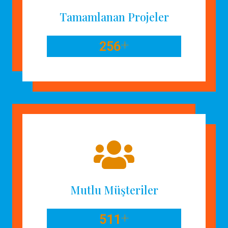
Tamamlanan Projeler
+
256
Mutlu Müşteriler
+
511