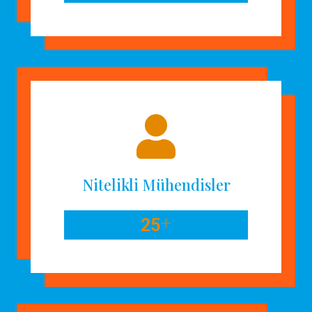
Nitelikli Mühendisler
+
25