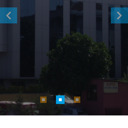
Tercih
Previous
Next
2004 Yılından Bu Zamana Kadar
Yükselen Kalitemiz ve İşlerimiz ile
Yanınızdayız.